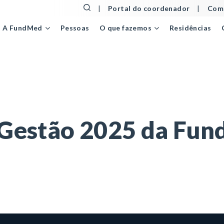
|
Portal do coordenador
|
Comu
Pessoas
Residências
A FundMed
O que fazemos
stão 2025 da FundMed já está disponível
 Gestão 2025 da Fun