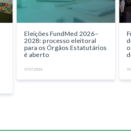
Eleições FundMed 2026–
F
2028: processo eleitoral
d
para os Órgãos Estatutários
o
é aberto
d
17.07.2026
15