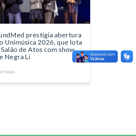
undMed prestigia abertura
o Unimúsica 2026, que lota
 Salão de Atos com show
e Negra Li
.07.2026