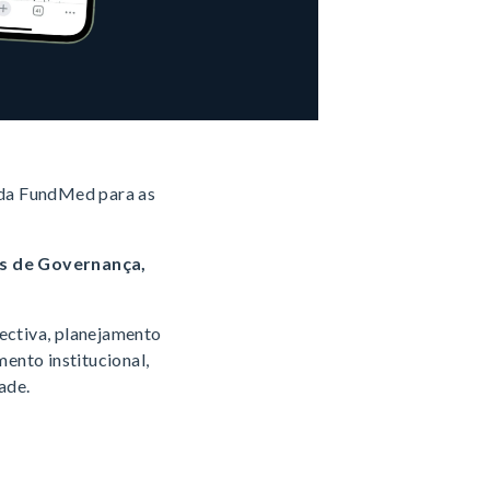
o da FundMed para as
s de Governança,
ectiva, planejamento
ento institucional,
ade.