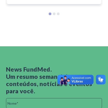
News FundMed.
Um resumo semanal de
conteúdos, notícias e eventos
para você.