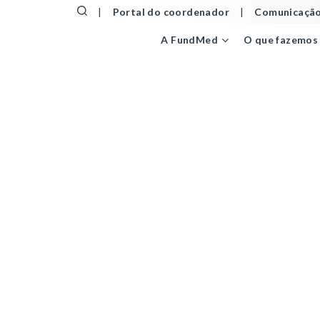
|
Portal do coordenador
|
Comunicação
A FundMed
O que fazemos