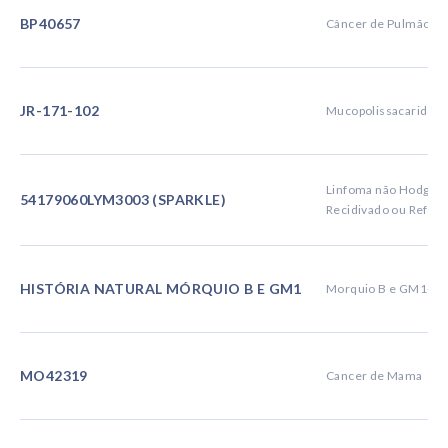
BP40657
Câncer de Pulmão
JR-171-102
Mucopolissacaridose 
Linfoma não Hodgkin
54179060LYM3003 (SPARKLE)
Recidivado ou Refrat
HISTÓRIA NATURAL MÓRQUIO B E GM1
Morquio B e GM1-IT
MO42319
Cancer de Mama