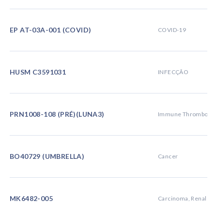
EP AT-03A-001 (COVID)
COVID-19
HUSM C3591031
INFECÇÃO
PRN1008-108 (PRÉ)(LUNA3)
Immune Thrombocyt
BO40729 (UMBRELLA)
Cancer
MK6482-005
Carcinoma, Renal Cel