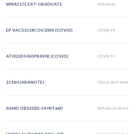
WN42171 EXT-GRADUATE
Alzheimer
Buscar pesquisa
EP VAC31518COV2004 (COVID)
COVID-19
ATI0220 FAVIPRAVIR (COVID)
COVID-19
21140 (ARANOTE)
Câncer de Próstata
ASMD OBS2020-14 INT660
Deficiência de esfin