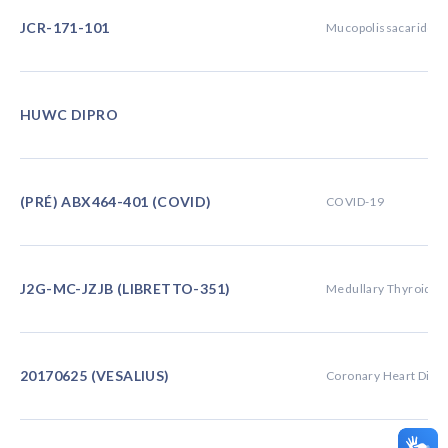
JCR-171-101
Mucopolissacaridose 
HUWC DIPRO
(PRÉ) ABX464-401 (COVID)
COVID-19
J2G-MC-JZJB (LIBRETTO-351)
Medullary Thyroid C
20170625 (VESALIUS)
Coronary Heart Dise