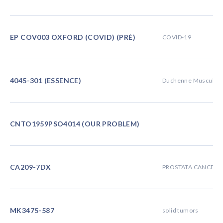
EP COV003 OXFORD (COVID) (PRÉ)
COVID-19
4045-301 (ESSENCE)
Duchenne Muscular 
CNTO1959PSO4014 (OUR PROBLEM)
CA209-7DX
PROSTATA CANCER
MK3475-587
solid tumors