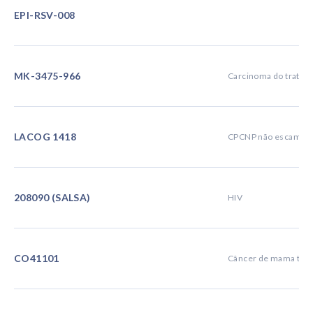
EPI-RSV-008
MK-3475-966
Carcinoma do trato bi
LACOG 1418
CPCNP não escamos
208090 (SALSA)
HIV
CO41101
Câncer de mama tripl