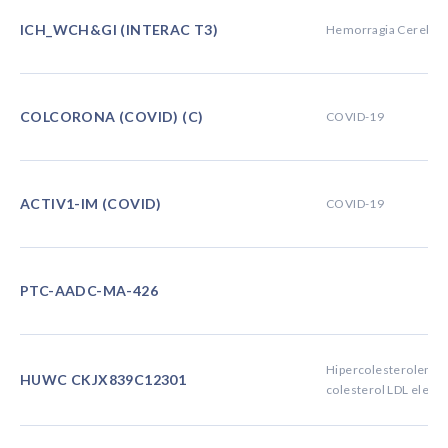
ICH_WCH&GI (INTERAC T3)
Hemorragia Cerebral
COLCORONA (COVID) (C)
COVID-19
ACTIV1-IM (COVID)
COVID-19
PTC-AADC-MA-426
Hipercolesterolemia 
HUWC CKJX839C12301
colesterol LDL eleva