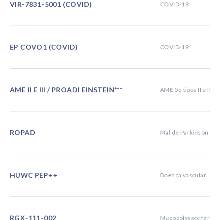
VIR-7831-5001 (COVID)
COVID-19
EP COVO1 (COVID)
COVID-19
AME II E III / PROADI EINSTEIN***
AME 5q tipos II e III
ROPAD
Mal de Parkinson
HUWC PEP++
Doença vascular
RGX-111-002
Mucopolysaccharidosi