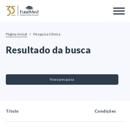
Página inicial
/
Pesquisa Clínica
Resultado da busca
Condição ou doença
Nova pesquisa
Área
Título
Condições