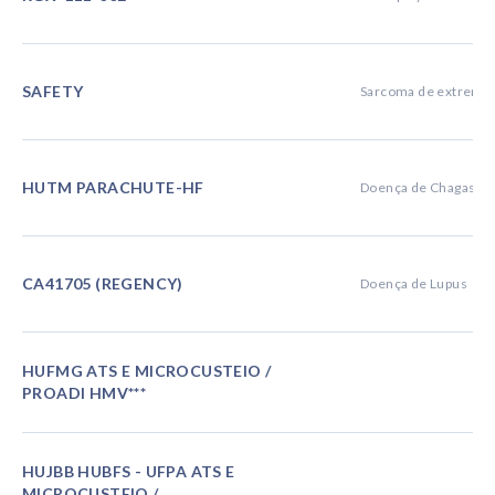
SAFETY
Sarcoma de extremid
HUTM PARACHUTE-HF
Doença de ChagasInsu
CA41705 (REGENCY)
Doença de Lupus
HUFMG ATS E MICROCUSTEIO /
PROADI HMV***
HUJBB HUBFS - UFPA ATS E
MICROCUSTEIO /