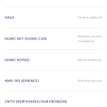
HALO
Choque sépticoChoqu
Sintomas vasomotor
HUWC MIT-DO001-C301
menopausa
HUWC ROPAD
Mal de Parkinson
4045-301 (ESSENCE)
Distrofia Muscular 
CNTO1959PSO4014 (OUR PROBLEM)