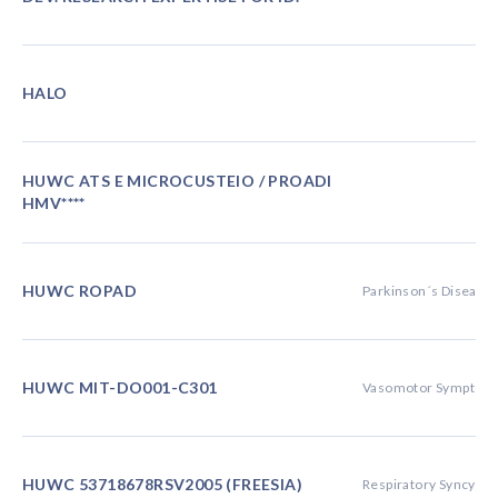
HALO
HUWC ATS E MICROCUSTEIO / PROADI
HMV****
HUWC ROPAD
Parkinson´s Disease
HUWC MIT-DO001-C301
Vasomotor Symptom
HUWC 53718678RSV2005 (FREESIA)
Respiratory Syncytial