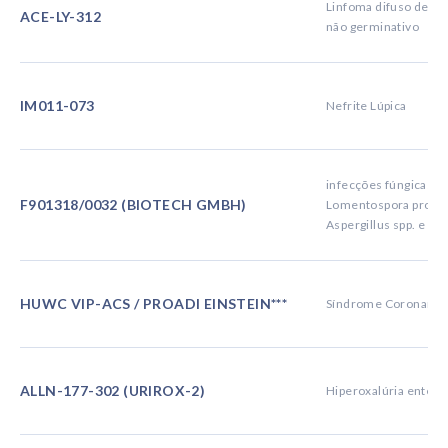
Linfoma difuso de gr
ACE-LY-312
não germinativo
IM011-073
Nefrite Lúpica
infecções fúngicas i
F901318/0032 (BIOTECH GMBH)
Lomentospora prolifi
Aspergillus spp. e out
HUWC VIP-ACS / PROADI EINSTEIN***
Síndrome Coronaria
ALLN-177-302 (URIROX-2)
Hiperoxalúria entéri