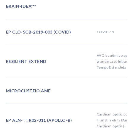
BRAIN-IDEA***
EP CLO-SCB-2019-003 (COVID)
COVID-19
AVC isquêmico agudo
RESILIENT EXTEND
grande vaso Intracra
Tempo Estendida
MICROCUSTEIO AME
Cardiomiopatia por A
EP ALN-TTR02-011 (APOLLO-B)
Transtirretina (Amil
Cardiomiopatia)