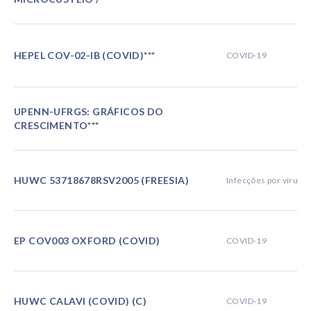
HEPEL COV-02-IB (COVID)***
COVID-19
UPENN-UFRGS: GRÁFICOS DO
CRESCIMENTO***
HUWC 53718678RSV2005 (FREESIA)
Infecções por vírus si
EP COV003 OXFORD (COVID)
COVID-19
HUWC CALAVI (COVID) (C)
COVID-19