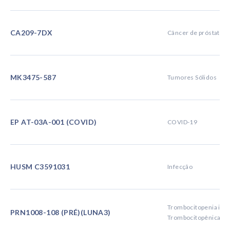
CA209-7DX
Câncer de próstata
MK3475-587
Tumores Sólidos
EP AT-03A-001 (COVID)
COVID-19
HUSM C3591031
Infecção
Trombocitopenia im
PRN1008-108 (PRÉ)(LUNA3)
Trombocitopênica I