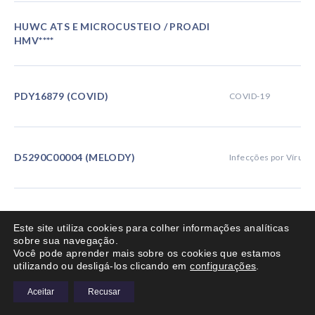
HUWC ATS E MICROCUSTEIO / PROADI
HMV****
PDY16879 (COVID)
COVID-19
D5290C00004 (MELODY)
Infecções por Vírus R
CLJN452D12201C (ELIVATE)
Esteatohepatite não 
Este site utiliza cookies para colher informações analíticas
sobre sua navegação.
Você pode aprender mais sobre os cookies que estamos
utilizando ou desligá-los clicando em
configurações
.
PAT-CR-302 (DIAMOND)
NC
Aceitar
Recusar