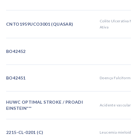
Colite Ulcerativa M
CNTO1959UCO3001 (QUASAR)
Ativa
BO42452
BO42451
Doença Falciforme
HUWC OPTIMAL STROKE / PROADI
Acidente vascular ce
EINSTEIN***
2215-CL-0201 (C)
Leucemia mieloide a