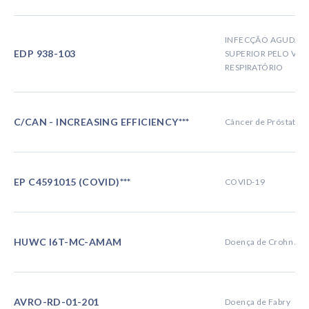
INFECÇÃO AGUDA D
EDP 938-103
SUPERIOR PELO VÍRU
RESPIRATÓRIO
C/CAN - INCREASING EFFICIENCY***
Câncer de Próstata
EP C4591015 (COVID)***
COVID-19
HUWC I6T-MC-AMAM
Doença de Crohn Ati
AVRO-RD-01-201
Doença de Fabry