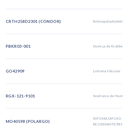
CRTH258D2301 (CONDOR)
Retinopatiadiabética 
PBKR03-001
Doença de Krabbe
GO42909
Linfoma folicular
RGX-121-9101
Síndrome de Hunter
INFOMA DIFUSO DE 
MO40598 (POLARGO)
RECIDIVANTE/REFRA