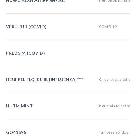
HUWC ALXN2040-PNH-301
Hemoglobinúria parox
VERU-111 (COVID)
COVID-19
PREDSIM (COVID)
HEUFPEL FLQ-01-IB (INFLUENZA)****
Gripe (vacina tetrava
HUTM MINT
Isquemia Miocárdica
GO41596
Tumores Sólidos