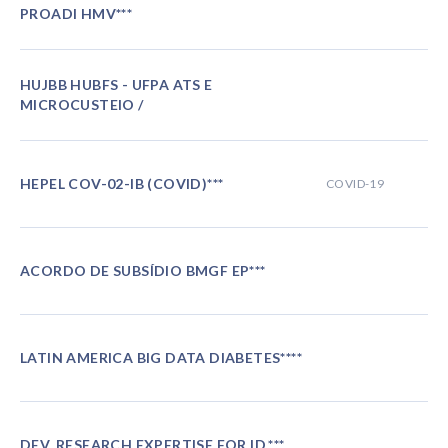
PROADI HMV***
HUJBB HUBFS - UFPA ATS E
MICROCUSTEIO /
HEPEL COV-02-IB (COVID)***
COVID-19
ACORDO DE SUBSÍDIO BMGF EP***
LATIN AMERICA BIG DATA DIABETES****
DEV. RESEARCH EXPERTISE FOR ID.***