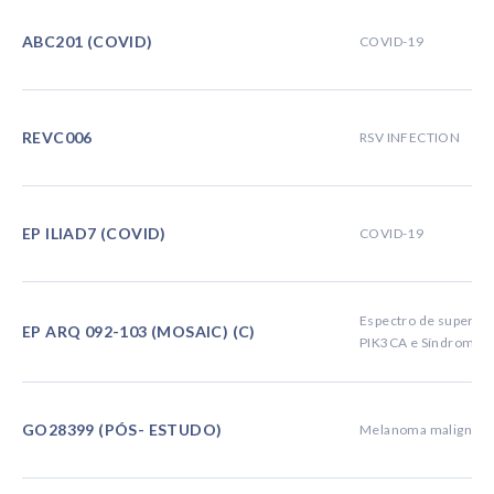
ABC201 (COVID)
COVID-19
REVC006
RSV INFECTION
EP ILIAD7 (COVID)
COVID-19
Espectro de supercr
EP ARQ 092-103 (MOSAIC) (C)
PIK3CA e Síndrome d
GO28399 (PÓS- ESTUDO)
Melanoma maligno, n