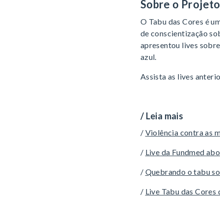
Sobre o Projeto
O Tabu das Cores é u
de conscientização sob
apresentou lives sobr
azul.
Assista as lives anteri
/ Leia mais
/
Violência contra as 
/
Live da Fundmed abor
/
Quebrando o tabu s
/
Live Tabu das Core