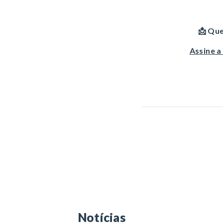
📩 Que
Assine a
Notícias