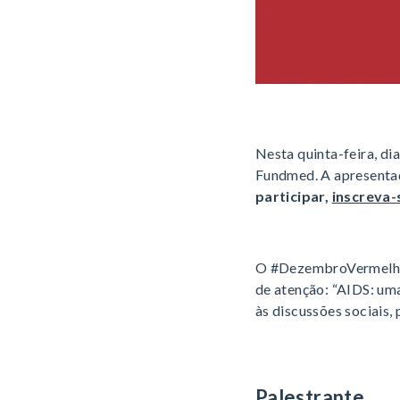
Nesta quinta-feira, di
Fundmed. A apresentaç
participar,
inscreva-
O #DezembroVermelho 
de atenção: “AIDS: uma
às discussões sociais,
Palestrante