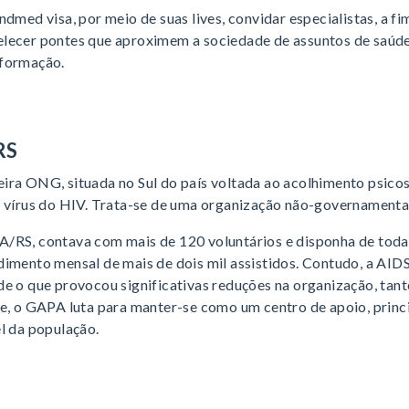
ndmed visa, por meio de suas lives, convidar especialistas, a fi
lecer pontes que aproximem a sociedade de assuntos de saúd
nformação.
RS
ra ONG, situada no Sul do país voltada ao acolhimento psicoss
o vírus do HIV. Trata-se de uma organização não-governamenta
/RS, contava com mais de 120 voluntários e disponha de toda 
dimento mensal de mais de dois mil assistidos. Contudo, a AID
e o que provocou significativas reduções na organização, tant
te, o GAPA luta para manter-se como um centro de apoio, princ
l da população.