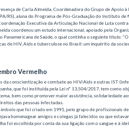
presença de Carla Almeida, Coordenadora do Grupo de Apoio à
PA/RS), aluna do Programa de Pós-Graduação do Instituto de 
Coordenação Executiva da Articulação Nacional de Luta contr
meida coordenou um estudo internacional, apoiado pela Organ
o Panamericana de Saúde, o qual continha o seguinte título: 
as de HIV, Aids e tuberculose no Brasil: um inquérito da socieda
embro Vermelho
da conscientização e combate ao HIV/Aids e outras IST (inf
panha, que foi instituída pela Lei nº 13.504/2017, tem como obj
ema, bem como promover maior assistência, solidariedade aos
direitos das pessoas infectadas.
ímbolo que foi criado em 1991, pelo grupo de profissionais de
esejava homenagear amigos e colegas já falecidos ou que esta
lha foi escolhida por conta da sua ligação com o sangue e à idei