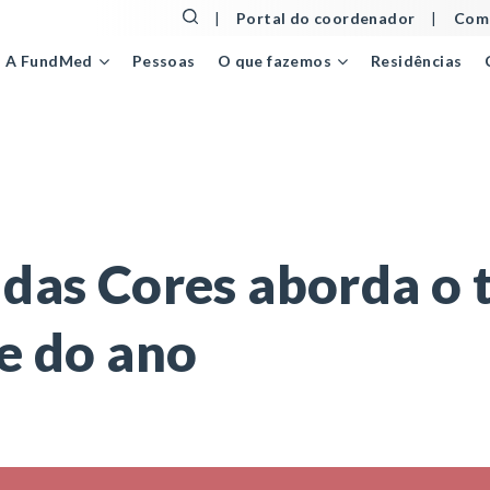
|
Portal do coordenador
|
Comu
Pessoas
Residências
A FundMed
O que fazemos
s Cores aborda o tema da Aids em última live do ano
 das Cores aborda o 
ve do ano