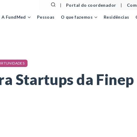
|
Portal do coordenador
|
Comu
Pessoas
Residências
A FundMed
O que fazemos
tartups da Finep tem prêmio de R$150 mil
ORTUNIDADES
a Startups da Finep