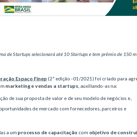
ma de Startups selecionará até 10 Startups e tem prêmio de 150 mi
ração Espaço Finep
(2ª edição -01/2021) foi criado para ag
 em
marketing e vendas a startups
, auxiliando-as na:
ção de sua proposta de valor e de seu modelo de negócios e,
 oportunidades de mercado com fornecedores, parceiros e
das a um
processo de capacitação
com
objetivo de constru