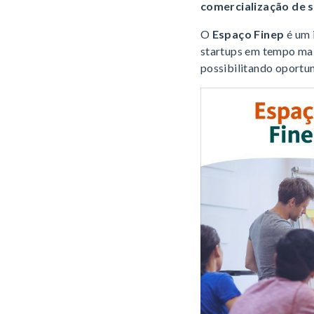
comercialização de 
O
Espaço Finep
é um 
startups em tempo mai
possibilitando oportu