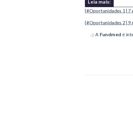
Leia mais:
[#Oportunidades 1] 7 e
[#Oportunidades 2] 9 e
.:: A
Fundmed
é int