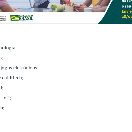
nologia;
s;
jogos eletrônicos;
Healthtech;
l;
– IoT;
a;