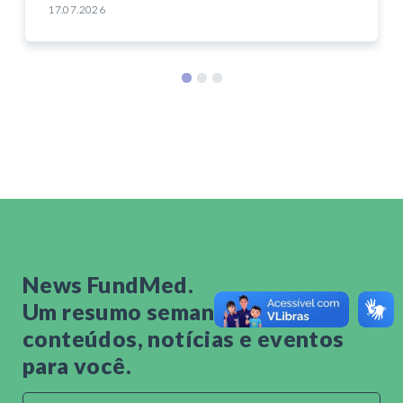
17.07.2026
News FundMed.
Um resumo semanal de
conteúdos, notícias e eventos
para você.