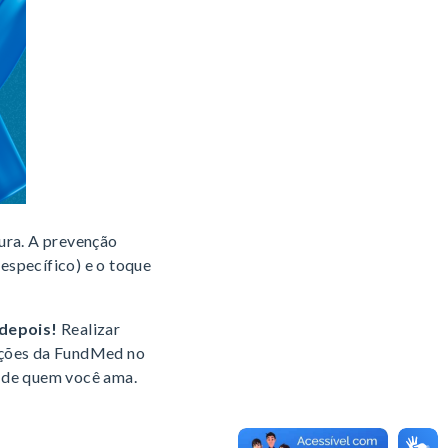
ura. A prevenção
específico) e o toque
depois!
Realizar
ações da FundMed no
r de quem você ama.