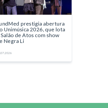
undMed prestigia abertura
o Unimúsica 2026, que lota
 Salão de Atos com show
e Negra Li
.07.2026