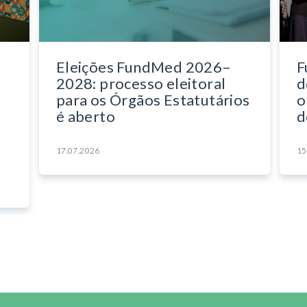
Eleições FundMed 2026–
F
2028: processo eleitoral
d
para os Órgãos Estatutários
o
é aberto
d
17.07.2026
15