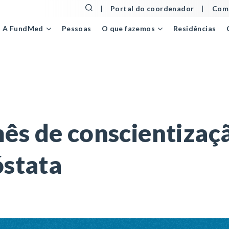
|
Portal do coordenador
|
Comu
Pessoas
Residências
A FundMed
O que fazemos
e conscientização sobre o câncer de próstata
s de conscientizaçã
óstata