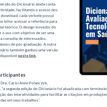
versão do Dicionário ainda conta
tividade, facilitando o acesso dos
e download, cada verbete possui
o leitor acessar a referência para
cial teórico. O design inovador do
tar o uso com objetivo de ser uma
a consulta de interessados,
alunos de pós-graduação. A outra
ionário também ganhou uma versão
 disponível
neste link
.
rticipantes
 Dra. Carisi Anne Polanczyk,
 “a segunda edição do Dicionário foi atualizada com terminolo
ação das interatividades para facilitar as citações em produções
das em seus trabalhos”.