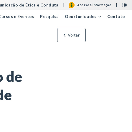
nicação de Ética e Conduta
|
|
Acesso à informação
Cursos e Eventos
Pesquisa
Contato
Oportunidades
Voltar
o de
de