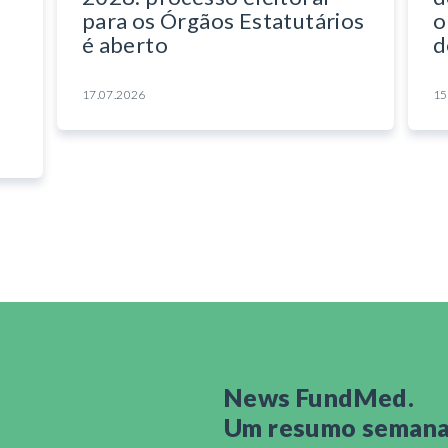
para os Órgãos Estatutários
o
é aberto
d
17.07.2026
15
News FundMed.
Um resumo semanal