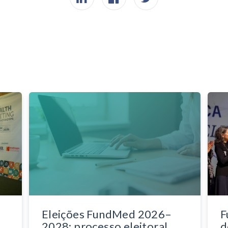
Eleições FundMed 2026–
F
2028: processo eleitoral
d