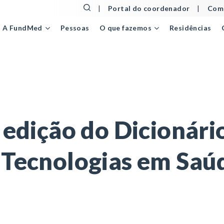
|
Portal do coordenador
|
Comu
Pessoas
Residências
A FundMed
O que fazemos
dição do Dicionário de Avaliação de Tecnologias em Saúde
 edição do Dicionári
 Tecnologias em Saú