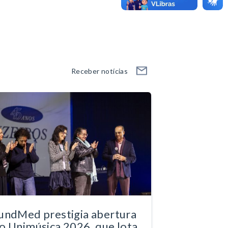
Receber notícias
undMed prestigia abertura
o Unimúsica 2026, que lota