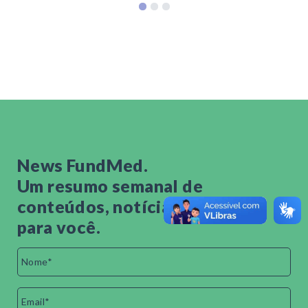
News FundMed.
Um resumo semanal de
conteúdos, notícias e eventos
para você.