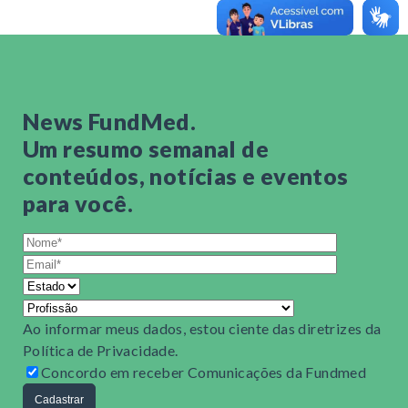
as seguintes informações:
Nome completo
CPF
Instituição do Processo Seletivo
News FundMed.
Dados informados erroneamente
Um resumo semanal de
Dados corretos para alteração
conteúdos, notícias e eventos
para você.
Importante:
não é permitida a troca de
área e/ou local
de prova
(consulte o regramento do edital vigente).
Cursos de especialização:
Acessar o
portal de inscritos.
Ao informar meus dados, estou ciente das diretrizes da
Política de Privacidade
.
Concordo em receber Comunicações da Fundmed