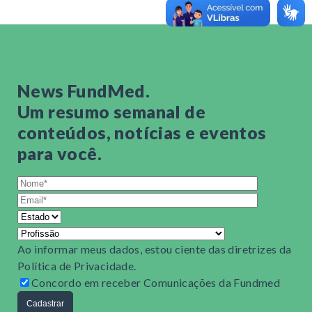
processadas exclusivamente por meio do Portal do
Eventos: eventos@fundmed.org.br
Coordenador – SAGI.
Ensino: ensino@fundmed.org.br
Dessa forma, o envio de formulário de solicitação de
reembolso por e-mail será dispensado.
Estratégia: estrategia@fundmed.org.br
Preparamos alguns tutoriais que fornecem informações
News FundMed.
detalhadas sobre o acesso ao Portal do Coordenador e
Um resumo semanal de
o procedimento para solicitações de reembolso de
despesas com compras.
conteúdos, notícias e eventos
para você.
1️⃣
Primeiro acesso ao sistema
2️⃣
Solicitação de reembolso
Ao informar meus dados, estou ciente das diretrizes da
Política de Privacidade
.
Concordo em receber Comunicações da Fundmed