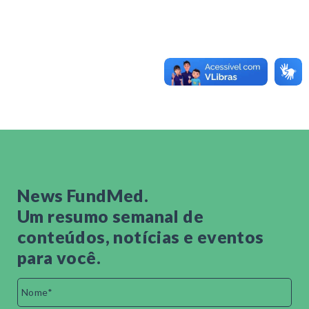
News FundMed.
Um resumo semanal de
conteúdos, notícias e eventos
para você.