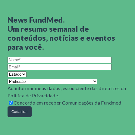
reembolso por e-mail será dispensado.
Estratégia: estrategia@fundmed.org.br
Preparamos alguns tutoriais que fornecem informações
News FundMed.
detalhadas sobre o acesso ao Portal do Coordenador e
Um resumo semanal de
o procedimento para solicitações de reembolso de
despesas com compras.
conteúdos, notícias e eventos
para você.
1️⃣
Primeiro acesso ao sistema
2️⃣
Solicitação de reembolso
Ao informar meus dados, estou ciente das diretrizes da
Política de Privacidade
.
Concordo em receber Comunicações da Fundmed