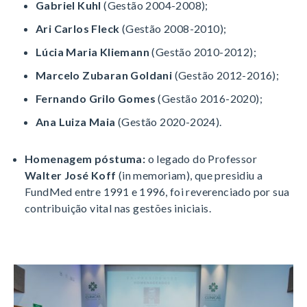
Gabriel Kuhl
(Gestão 2004-2008)
;
Ari Carlos Fleck
(Gestão 2008-2010)
;
Lúcia Maria Kliemann
(Gestão 2010-2012)
;
Marcelo Zubaran Goldani
(Gestão 2012-2016)
;
Fernando Grilo Gomes
(Gestão 2016-2020)
;
Ana Luiza Maia
(Gestão 2020-2024)
.
Homenagem póstuma:
o legado do Professor
Walter José Koff
(
in memoriam
), que presidiu a
FundMed entre 1991 e 1996, foi reverenciado por sua
contribuição vital nas gestões iniciais
.