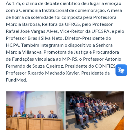
Às 17h, o clima de debate científico deu lugar à emoção
com a
Cerimônia Institucional
de comemoração
.
A mesa
de honra da solenidade foi composta pela
Professora
Márcia Barbosa
, Reitora da UFRGS
, pelo
Professor
Rafael José Vargas Alves
, Vice-Reitor da UFCSPA
, e pelo
Professor Brasil Silva Neto
, Diretor-Presidente do
HCPA
.
Também integraram o dispositivo a
Senhora
Márcia Villanova
, Promotora de Justiça e Procuradora
de Fundações vinculada ao MP-RS
, o
Professor Antonio
Fernando de Souza Queiroz
, Presidente do CONFIES
, e o
Professor Ricardo Machado Xavier
, Presidente da
FundMed
.