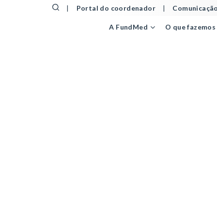
|
Portal do coordenador
|
Comunicação
A FundMed
O que fazemos