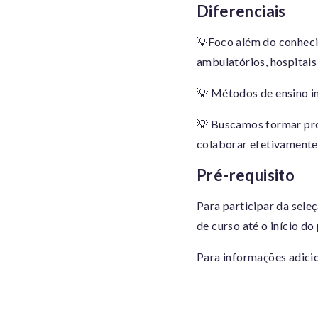
Diferenciais
💡
F
oco além do conheci
ambulatórios, hospitais 
💡
M
étodos de ensino i
💡
B
uscamos formar prof
colaborar efetivamente
Pré-requisito
Para participar da sele
de curso até o início do
Para informações adici