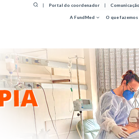
|
Portal do coordenador
|
Comunicação
A FundMed
O que fazemos