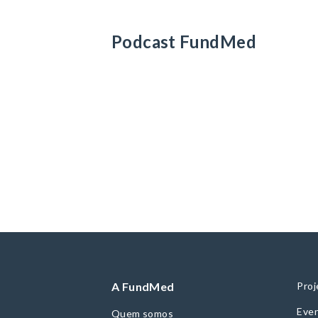
Podcast FundMed
A FundMed
Proj
Even
Quem somos