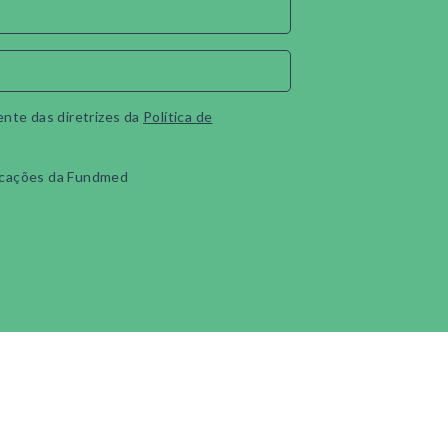
ente das diretrizes da
Política de
cações da Fundmed