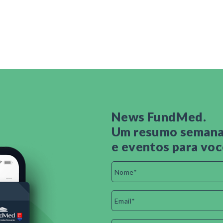
News FundMed.
Um resumo semanal
e eventos para voc