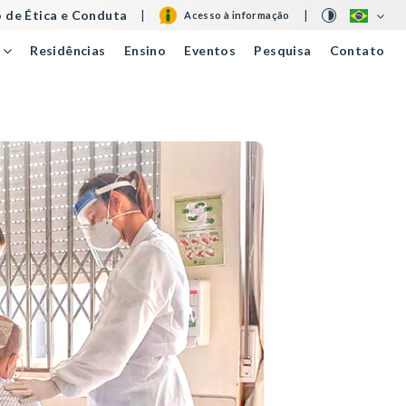
 de Ética e Conduta
|
|
Acesso à informação
Residências
Ensino
Eventos
Pesquisa
Contato