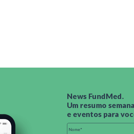
News FundMed.
Um resumo semanal
e eventos para voc