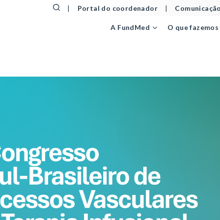
|
Portal do coordenador
|
Comunicação
A FundMed
O que fazemos