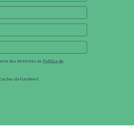
ente das diretrizes da
Política de
cações da Fundmed